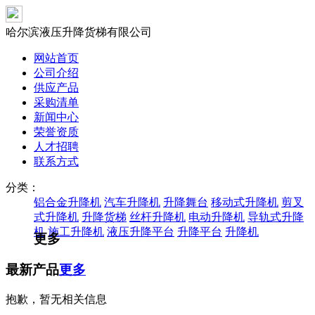
哈尔滨液压升降货梯有限公司
网站首页
公司介绍
供应产品
采购清单
新闻中心
荣誉资质
人才招聘
联系方式
分类：
铝合金升降机
汽车升降机
升降舞台
移动式升降机
剪叉
式升降机
升降货梯
丝杆升降机
电动升降机
导轨式升降
机
施工升降机
液压升降平台
升降平台
升降机
更多
最新产品
更多
抱歉，暂无相关信息